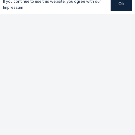
If you continue to use this website, you agree with our
Ok
Impressum
Biografie
English
Español
Der Pianist Robert Aust versteht sein Instrument als
Ort des künstlerischen Dialogs – zwischen Menschen,
Kulturen und musikalischen Traditionen. Seine
Laufbahn, geprägt von großer künstlerischer Neugier,
hat ihn zu einer festen Größe als gefragter Solist,
Kammermusikpartner und Liedbegleiter auf den
Bühnen Lateinamerikas und Europas gemacht.
Wegweisend waren für ihn dabei Auszeichnungen
2012 beim Deutschen Musikwettbewerb sowie 2009